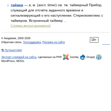
таймер
— а; м. (англ. timer) см. тж. таймерный Прибор,
9
служащий для отсчёта заданного времени и
сигнализирующий о его наступлении. Стереокомплекс с
таймером. Встроенный та/ймер …
Словарь многих выражений
© Академик, 2000-2026
18+
Обратная связь:
Техподдержка
,
Реклама на сайте
👣 Путешествия
Экспорт словарей на сайты
, сделанные на PHP,
Joomla,
Drupal,
WordPress, MODx.