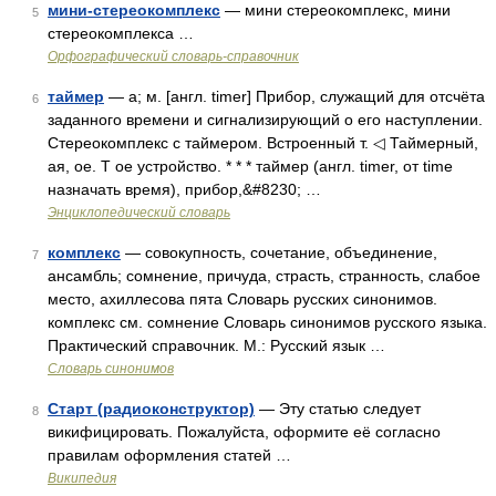
мини-стереокомплекс
— мини стереокомплекс, мини
5
стереокомплекса …
Орфографический словарь-справочник
таймер
— а; м. [англ. timer] Прибор, служащий для отсчёта
6
заданного времени и сигнализирующий о его наступлении.
Стереокомплекс с таймером. Встроенный т. ◁ Таймерный,
ая, ое. Т ое устройство. * * * таймер (англ. timer, от time
назначать время), прибор,&#8230; …
Энциклопедический словарь
комплекс
— совокупность, сочетание, объединение,
7
ансамбль; сомнение, причуда, страсть, странность, слабое
место, ахиллесова пята Словарь русских синонимов.
комплекс см. сомнение Словарь синонимов русского языка.
Практический справочник. М.: Русский язык …
Словарь синонимов
Старт (радиоконструктор)
— Эту статью следует
8
викифицировать. Пожалуйста, оформите её согласно
правилам оформления статей …
Википедия